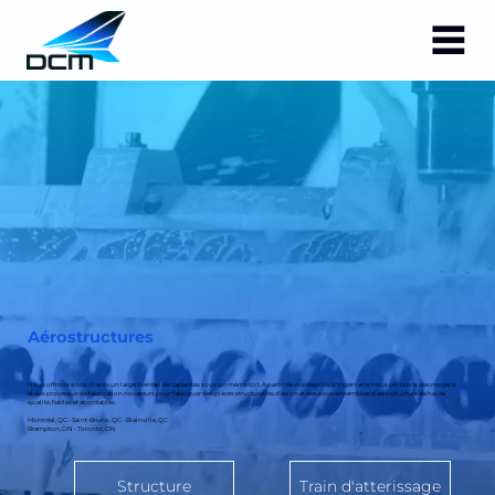
Aérostructures
Nous offrons à nos clients un large éventail de capacités sous un même toit. À partir de vos dessins d'ingénierie, nous utilisons des moyens
et des processus de fabrication novateurs pour fabriquer des pièces structurelles d'avion et des sous-ensembles d'aérostructure de haute
qualité, fiables et abordables.
Montréal, QC - Saint-Bruno, QC - Blainville, QC
Brampton, ON - Toronto, ON
Structure
Train d'atterissage